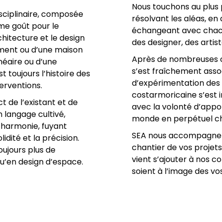
Nous touchons au plus p
isciplinaire, composée
résolvant les aléas, e
me goût pour le
échangeant avec chacu
rchitecture et le design
des designer, des artis
ement ou d’une maison
Après de nombreuses c
éaire ou d’une
s’est fraîchement asso
t toujours l’histoire des
d’expérimentation des 
terventions.
costarmoricaine s’est i
t de l’existant et de
avec la volonté d’appor
 langage cultivé,
monde en perpétuel c
 l’harmonie, fuyant
SEA nous accompagne su
lidité et la précision.
chantier de vos projets
ujours plus de
vient s’ajouter à nos 
qu’en design d’espace.
soient à l’image des vos