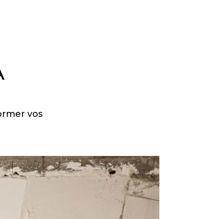
A
ormer vos