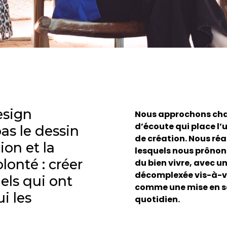
esign
Nous approchons cha
d’écoute qui place l
as le dessin
de création. Nous réa
ion et la
lesquels nous prônon
lonté : créer
du bien vivre, avec u
décomplexée vis-à-vi
els qui ont
comme une mise en sc
i les
quotidien.